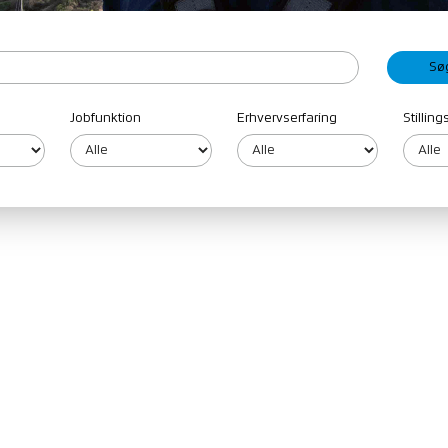
Jobfunktion
Erhvervserfaring
Stillin