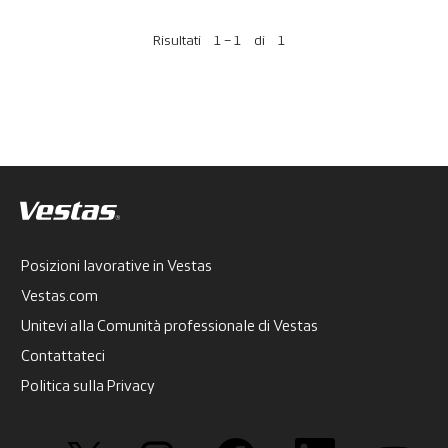
Risultati
1 – 1
di
1
Posizioni lavorative in Vestas
Vestas.com
Unitevi alla Comunità professionale di Vestas
Contattateci
Politica sulla Privacy
S
S
S
S
S