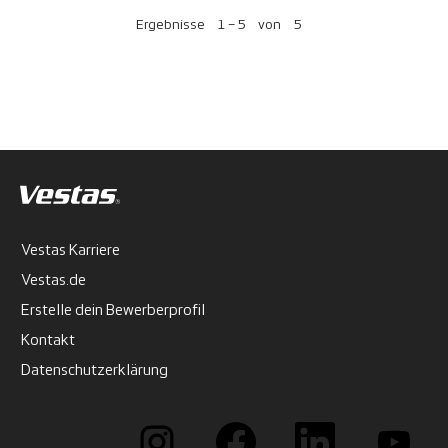
Ergebnisse
1 – 5
von
5
Vestas Karriere
Vestas.de
Erstelle dein Bewerberprofil
Kontakt
Datenschutzerklärung
W
W
W
W
i
i
i
i