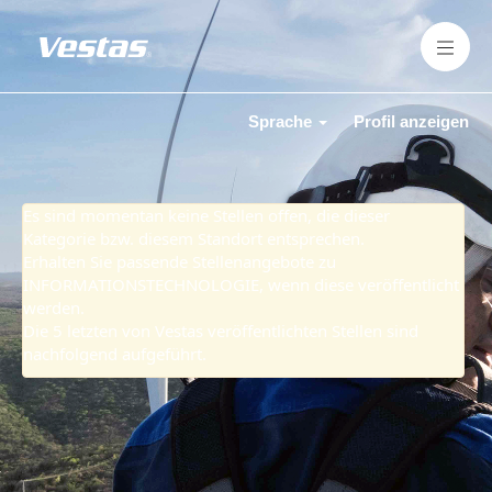
INFORMATIONSTECHNOLOGIE
Sprache
Profil anzeigen
Es sind momentan keine Stellen offen, die dieser
Kategorie bzw. diesem Standort entsprechen.
Erhalten Sie passende Stellenangebote zu
INFORMATIONSTECHNOLOGIE, wenn diese veröffentlicht
werden.
Die 5 letzten von Vestas veröffentlichten Stellen sind
nachfolgend aufgeführt.