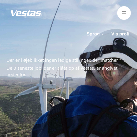
Sprog
Vis profil
Der er i øjeblikket ingen ledige stillinger, der matcher "
".
De 0 seneste job, der er slået op af Vestas, er angivet
nedenfor.