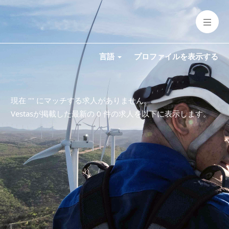
言語
プロファイルを表示する
現在 "
" にマッチする求人がありません。
Vestasが掲載した最新の 0 件の求人を以下に表示します。