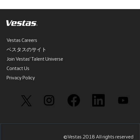
Vestas Careers
ベスタスのサイト
Join Vestas’ Talent Universe
Contact Us
Privacy Policy
新
新
新
新
新
し
し
し
し
し
い
い
い
い
い
タ
タ
タ
タ
タ
ブ
ブ
ブ
ブ
ブ
で
で
で
で
で
開
開
開
開
開
き
き
き
き
き
ま
ま
ま
ま
ま
す
す
す
す
す
©Vestas 2018 All rights reserved
。
。
。
。