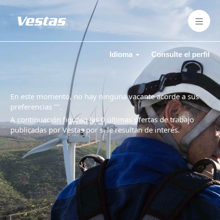
Idioma
Consulte el perfil
En este momento, no hay ninguna vacante acorde a sus
preferencias "
".
A continuación figuran las 0 últimas ofertas de trabajo
publicadas por Vestas por si le resultan de interés.