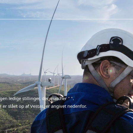
ngen ledige stillinger, der matcher "
".
 er slået op af Vestas, er angivet nedenfor.