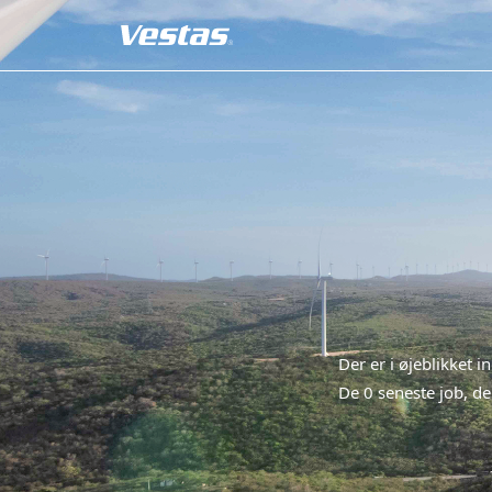
Der er i øjeblikket i
De 0 seneste job, der