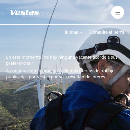
Idioma
Consulte el perfil
En este momento, no hay ninguna vacante acorde a sus
preferencias "
".
A continuación figuran las 0 últimas ofertas de trabajo
publicadas por Vestas por si le resultan de interés.