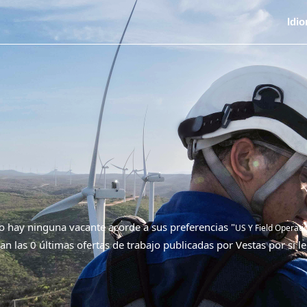
Idi
 hay ninguna vacante acorde a sus preferencias "
US Y Field Operati
an las 0 últimas ofertas de trabajo publicadas por Vestas por si le