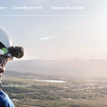
oma
Consulte el perfil
Universo De Talento
".
ons
 resultan de interés.