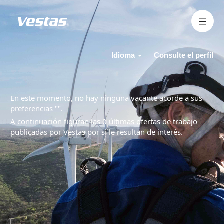
Idioma
Consulte el perfil
En este momento, no hay ninguna vacante acorde a sus
preferencias "
".
A continuación figuran las 0 últimas ofertas de trabajo
publicadas por Vestas por si le resultan de interés.