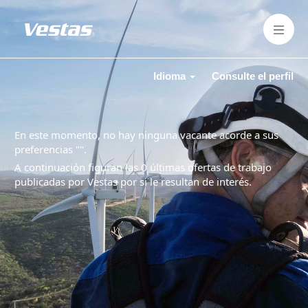
Idioma
Consulte el perfil
En este momento, no hay ninguna vacante acorde a sus
preferencias "
".
A continuación figuran las 0 últimas ofertas de trabajo
publicadas por Vestas por si le resultan de interés.