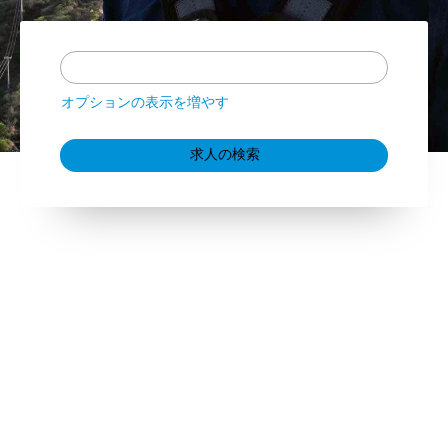
オプションの表示を増やす