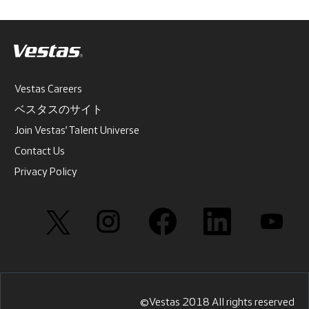
Vestas Careers
ベスタスのサイト
Join Vestas’ Talent Universe
Contact Us
Privacy Policy
新
新
新
新
新
し
し
し
し
し
い
い
い
い
い
タ
タ
タ
タ
タ
ブ
ブ
ブ
ブ
ブ
で
で
で
で
で
開
開
開
開
開
き
き
き
き
き
ま
ま
ま
ま
ま
す
す
す
す
す
©Vestas 2018 All rights reserved
。
。
。
。