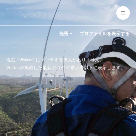
言語
プロファイルを表示する
現在 "
" にマッチする求人がありません。
offshore
Vestasが掲載した最新の 0 件の求人を以下に表示します。