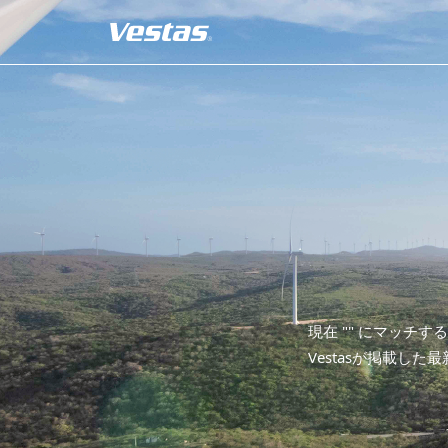
現在 "
" にマッチす
Vestasが掲載した