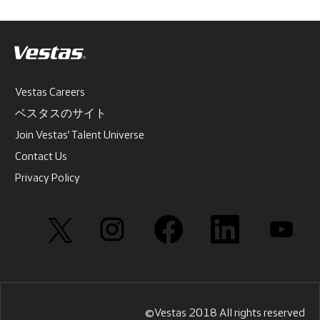
Vestas Careers
ベスタスのサイト
Join Vestas’ Talent Universe
Contact Us
Privacy Policy
新
新
新
新
新
し
し
し
し
し
い
い
い
い
い
タ
タ
タ
タ
タ
ブ
ブ
ブ
ブ
ブ
で
で
で
で
で
開
開
開
開
開
き
き
き
き
き
ま
ま
ま
ま
ま
す
す
す
す
す
©Vestas 2018 All rights reserved
。
。
。
。