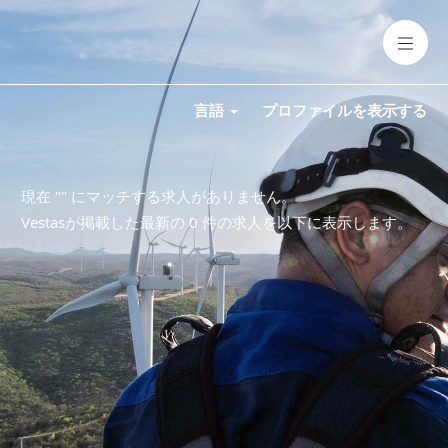
言語
プロファイルを表示する
現在 "
" にマッチする求人がありません。
Vestasが掲載した最新の 0 件の求人を以下に表示します。