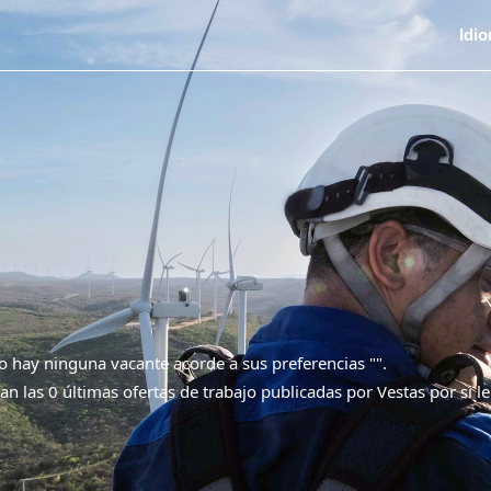
Idi
 hay ninguna vacante acorde a sus preferencias "
".
an las 0 últimas ofertas de trabajo publicadas por Vestas por si le