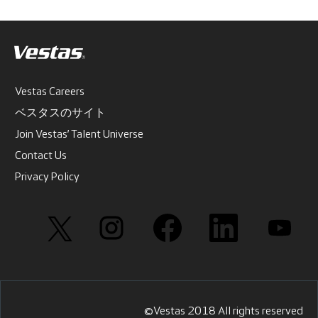
Vestas Careers
ベスタスのサイト
Join Vestas’ Talent Universe
Contact Us
Privacy Policy
新
新
新
新
新
し
し
し
し
し
い
い
い
い
い
タ
タ
タ
タ
タ
ブ
ブ
ブ
ブ
ブ
で
で
で
で
で
開
開
開
開
開
き
き
き
き
き
ま
ま
ま
ま
ま
す
す
す
す
す
©Vestas 2018 All rights reserved
。
。
。
。