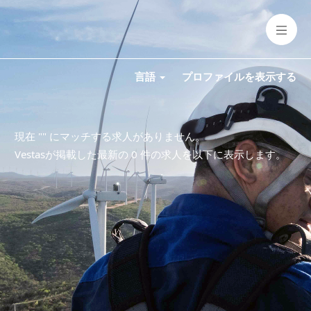
言語
プロファイルを表示する
現在 "
" にマッチする求人がありません。
Vestasが掲載した最新の 0 件の求人を以下に表示します。