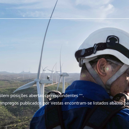
stem posições abertas correspondentes "
".
empregos publicados por Vestas encontram-se listados abaixo p