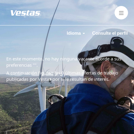
Idioma
Consulte el perfil
En este momento, no hay ninguna vacante acorde a sus
preferencias "
".
A continuación figuran las 0 últimas ofertas de trabajo
publicadas por Vestas por si le resultan de interés.