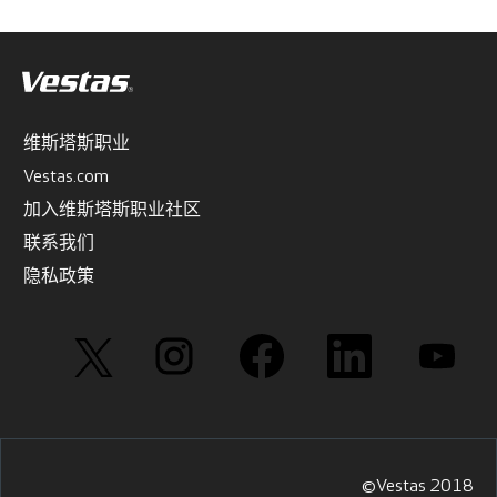
维斯塔斯职业
Vestas.com
加入维斯塔斯职业社区
联系我们
隐私政策
在
在
在
在
在
新
新
新
新
新
选
选
选
选
选
项
项
项
项
项
卡
卡
卡
卡
卡
中
中
中
中
中
打
打
打
打
打
开
开
开
开
开
。
。
。
。
。
©Vestas 2018