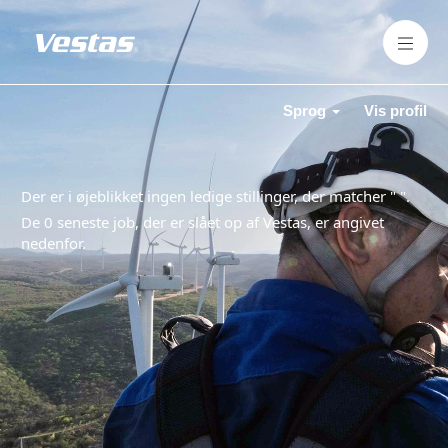
Sprog
Vis profil
Der er i øjeblikket ingen ledige stillinger, der matcher "
".
De 0 seneste job, der er slået op af Vestas, er angivet
nedenfor.