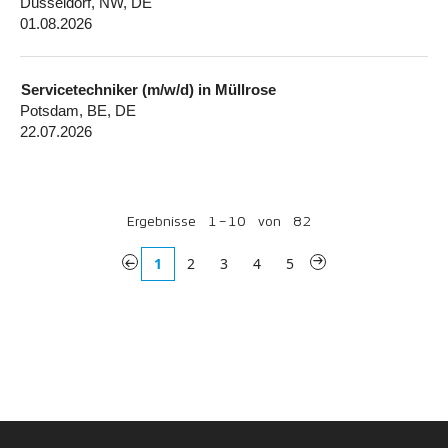
Düsseldorf, NW, DE
01.08.2026
Servicetechniker (m/w/d) in Müllrose
Potsdam, BE, DE
22.07.2026
Ergebnisse
1 – 10
von
82
«
1
2
3
4
5
»