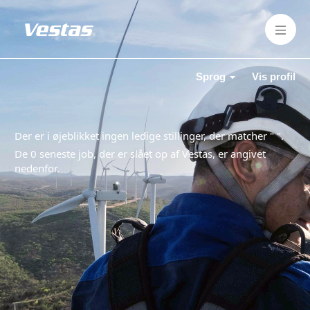
Sprog
Vis profil
Der er i øjeblikket ingen ledige stillinger, der matcher "
".
De 0 seneste job, der er slået op af Vestas, er angivet
nedenfor.