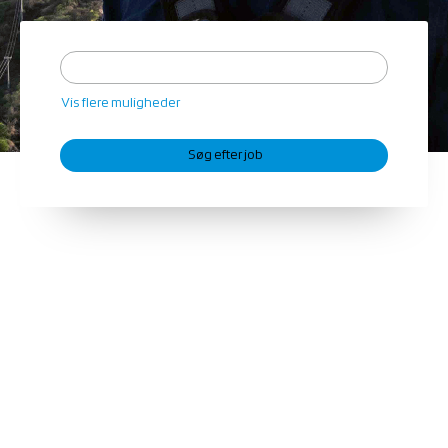
Vis flere muligheder