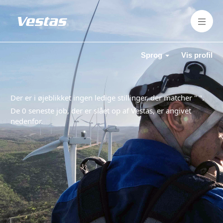
Sprog
Vis profil
Der er i øjeblikket ingen ledige stillinger, der matcher "
".
De 0 seneste job, der er slået op af Vestas, er angivet
nedenfor.