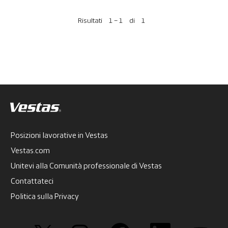
Risultati
1 – 1
di
1
Posizioni lavorative in Vestas
Vestas.com
Unitevi alla Comunità professionale di Vestas
Contattateci
Politica sulla Privacy
S
S
S
S
S