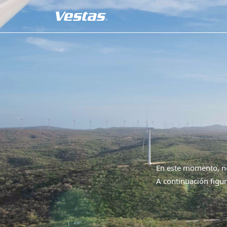
En este momento, no
A continuación figur