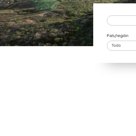
País/región