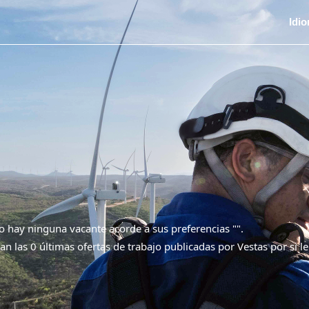
Idi
 hay ninguna vacante acorde a sus preferencias "
".
an las 0 últimas ofertas de trabajo publicadas por Vestas por si le