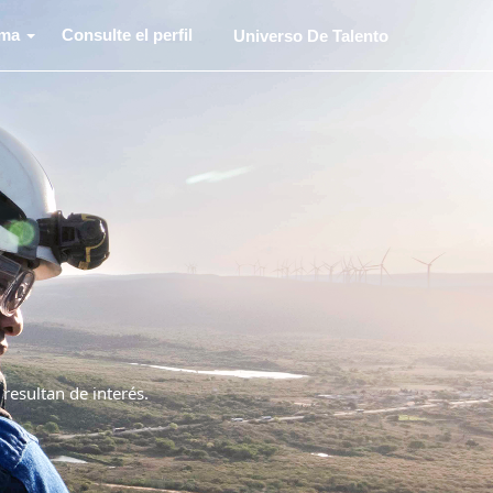
oma
Consulte el perfil
Universo De Talento
 resultan de interés.