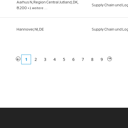
Aarhus N, Region Central Jutland, DK,
Supply Chain und Log
8200
+1 weitere …
Hannover, NI, DE
Supply Chain und Log
«
1
2
3
4
5
6
7
8
9
»