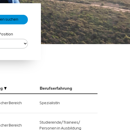
Position
ng
Berufserfahrung
scher Bereich
SpezialistIn
Studierende/Trainees/
scher Bereich
Personen in Ausbildung