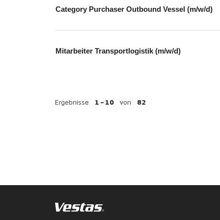
Category Purchaser Outbound Vessel (m/w/d)
Mitarbeiter Transportlogistik (m/w/d)
Ergebnisse
1 – 10
von
82