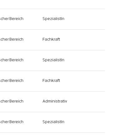
scher Bereich
SpezialistIn
scher Bereich
Fachkraft
scher Bereich
SpezialistIn
scher Bereich
Fachkraft
scher Bereich
Administrativ
scher Bereich
SpezialistIn