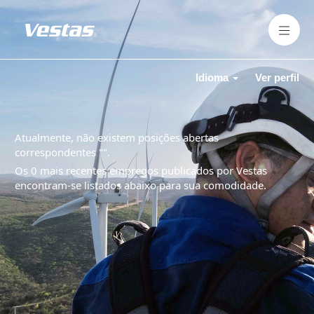
Idioma
Ver perfil
Atualmente, não existem posições abertas
correspondentes "
".
Os 0 mais recentes empregos publicados por Vestas
encontram-se listados abaixo para sua comodidade.