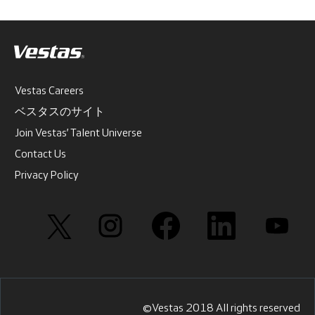
Vestas Careers
ベスタスのサイト
Join Vestas’ Talent Universe
Contact Us
Privacy Policy
新
新
新
新
新
し
し
し
し
し
い
い
い
い
い
タ
タ
タ
タ
タ
ブ
ブ
ブ
ブ
ブ
で
で
で
で
で
開
開
開
開
開
き
き
き
き
き
ま
ま
ま
ま
ま
す
す
す
す
す
©Vestas 2018 All rights reserved
。
。
。
。