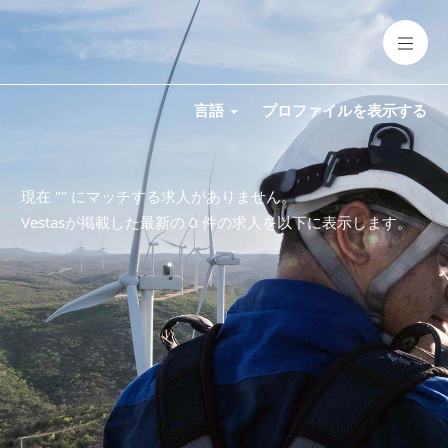
言語
プロファイルを表示する
現在 "
" にマッチする求人がありません。
Vestasが掲載した最新の 0 件の求人を以下に表示します。