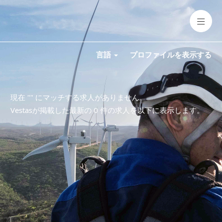
言語
プロファイルを表示する
現在 "
" にマッチする求人がありません。
Vestasが掲載した最新の 0 件の求人を以下に表示します。