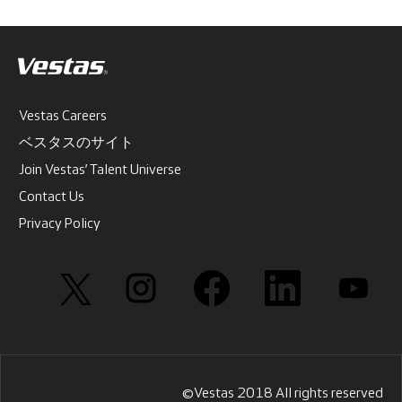
Vestas Careers
ベスタスのサイト
Join Vestas’ Talent Universe
Contact Us
Privacy Policy
新
新
新
新
新
し
し
し
し
し
い
い
い
い
い
タ
タ
タ
タ
タ
ブ
ブ
ブ
ブ
ブ
で
で
で
で
で
開
開
開
開
開
き
き
き
き
き
ま
ま
ま
ま
ま
す
す
す
す
す
©Vestas 2018 All rights reserved
。
。
。
。