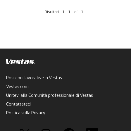
Risultati
1 – 1
di
1
Posizioni lavorative in Vestas
Vestas.com
Unitevi alla Comunità professionale di Vestas
Contattateci
Politica sulla Privacy
S
S
S
S
S