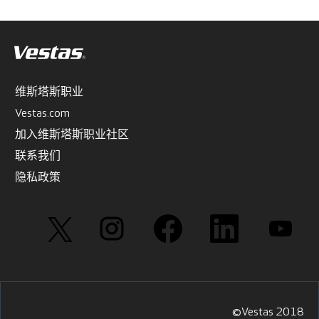
维斯塔斯职业
Vestas.com
加入维斯塔斯职业社区
联系我们
隐私政策
在
在
在
在
在
新
新
新
新
新
选
选
选
选
选
项
项
项
项
项
卡
卡
卡
卡
卡
中
中
中
中
中
打
打
打
打
打
开
开
开
开
开
。
。
。
。
。
©Vestas 2018