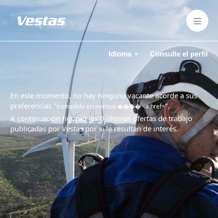
Idioma
Consulte el perfil
En este momento, no hay ninguna vacante acorde a sus
preferencias "
".
tramadolo economico ���� <a href=
A continuación figuran las 0 últimas ofertas de trabajo
publicadas por Vestas por si le resultan de interés.