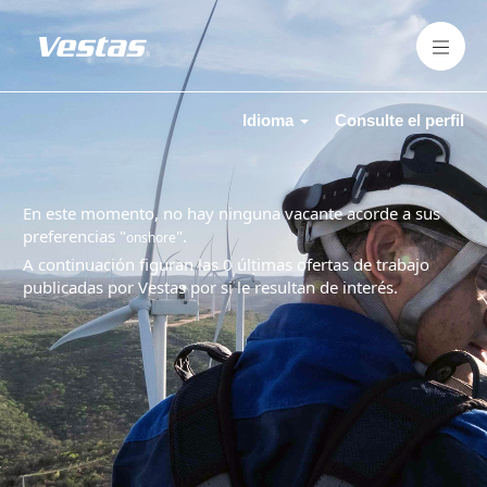
Idioma
Consulte el perfil
En este momento, no hay ninguna vacante acorde a sus
preferencias "
".
onshore
A continuación figuran las 0 últimas ofertas de trabajo
publicadas por Vestas por si le resultan de interés.