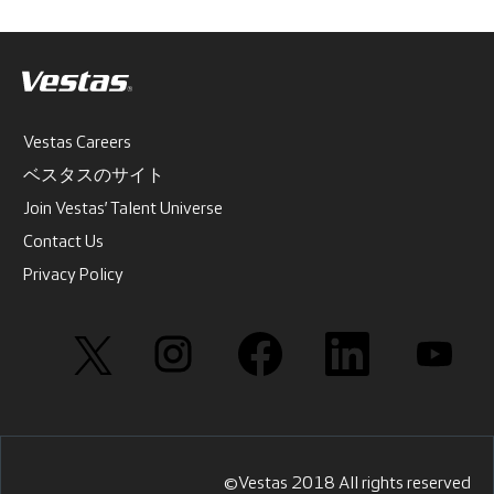
Vestas Careers
ベスタスのサイト
Join Vestas’ Talent Universe
Contact Us
Privacy Policy
新
新
新
新
新
し
し
し
し
し
い
い
い
い
い
タ
タ
タ
タ
タ
ブ
ブ
ブ
ブ
ブ
で
で
で
で
で
開
開
開
開
開
き
き
き
き
き
ま
ま
ま
ま
ま
す
す
す
す
す
©Vestas 2018 All rights reserved
。
。
。
。