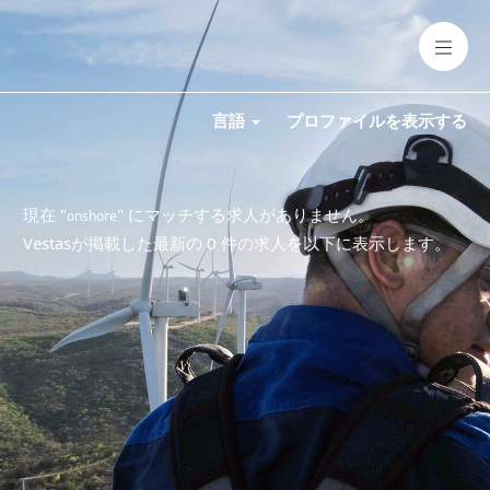
言語
プロファイルを表示する
現在 "
" にマッチする求人がありません。
onshore
Vestasが掲載した最新の 0 件の求人を以下に表示します。