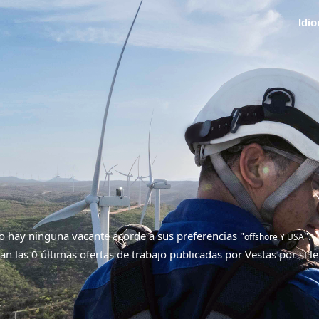
Idi
 hay ninguna vacante acorde a sus preferencias "
".
offshore Y USA
an las 0 últimas ofertas de trabajo publicadas por Vestas por si le