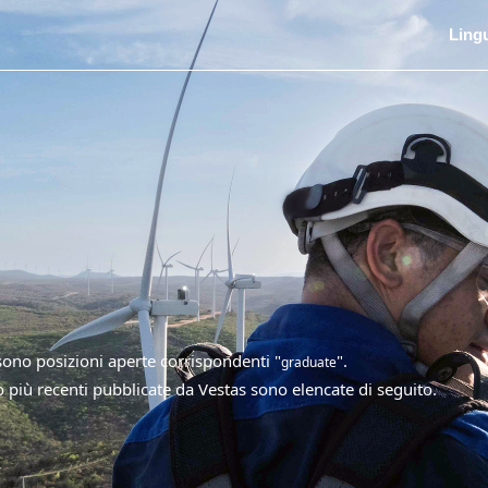
Ling
ono posizioni aperte corrispondenti "
".
graduate
ro più recenti pubblicate da Vestas sono elencate di seguito.