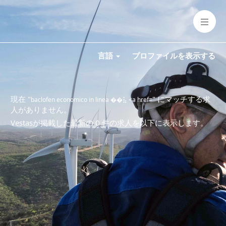
言語
プロファイルを表示する
現在 "
" にマッチする求
baclofen economico in linea ��⣧ <a href=
人がありません。
Vestasが掲載した最新の 0 件の求人を以下に表示します。