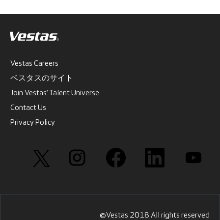
Vestas Careers
ベスタスのサイト
Join Vestas’ Talent Universe
Contact Us
Privacy Policy
新
新
新
新
新
し
し
し
し
し
い
い
い
い
い
タ
タ
タ
タ
タ
ブ
ブ
ブ
ブ
ブ
で
で
で
で
で
開
開
開
開
開
き
き
き
き
き
ま
ま
ま
ま
ま
す
す
す
す
す
©Vestas 2018 All rights reserved
。
。
。
。