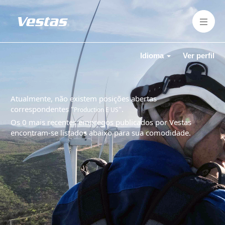
Idioma
Ver perfil
Atualmente, não existem posições abertas
correspondentes "
".
Production E US
Os 0 mais recentes empregos publicados por Vestas
encontram-se listados abaixo para sua comodidade.