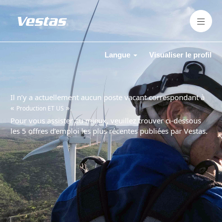
Langue
Visualiser le profil
Il n’y a actuellement aucun poste vacant correspondant à
«
».
Production ET US
Pour vous assister au mieux, veuillez trouver ci-dessous
les 5 offres d’emploi les plus récentes publiées par Vestas.