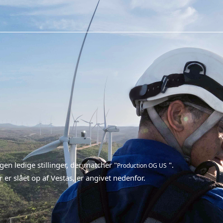
ngen ledige stillinger, der matcher "
".
Production OG US
 er slået op af Vestas, er angivet nedenfor.