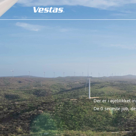
Der er i øjeblikket i
De 0 seneste job, der