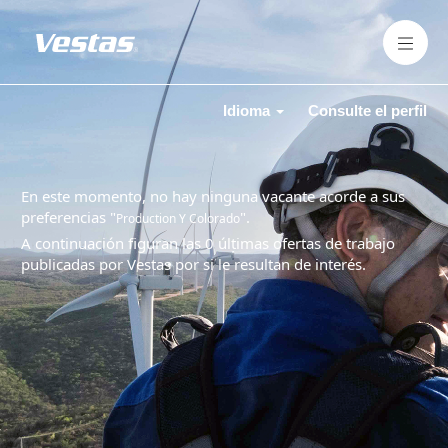
Idioma
Consulte el perfil
En este momento, no hay ninguna vacante acorde a sus
preferencias "
".
Production Y Colorado
A continuación figuran las 0 últimas ofertas de trabajo
publicadas por Vestas por si le resultan de interés.