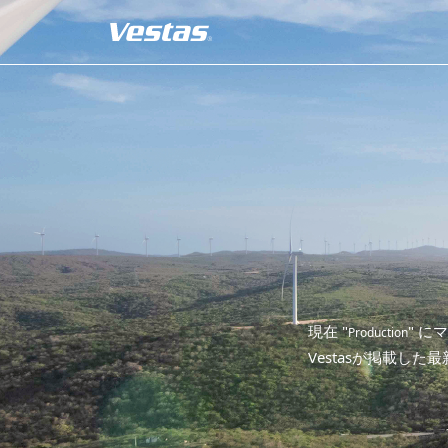
現在 "
" 
Production
Vestasが掲載した