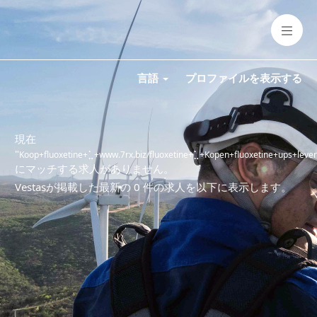
言語
プロファイルを表示する
現在
"
Koop+fluoxetine+⣁+www.7rx.biz/fluoxetine+⣁+Kopen+fluoxetine+ups+leverin
にマッチする求人がありません。
Vestasが掲載した最新の 0 件の求人を以下に表示します。