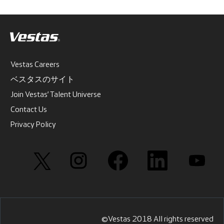
Vestas Careers
ベスタスのサイト
Join Vestas’ Talent Universe
Contact Us
Privacy Policy
新
新
新
新
新
し
し
し
し
し
い
い
い
い
い
タ
タ
タ
タ
タ
ブ
ブ
ブ
ブ
ブ
で
で
で
で
で
開
開
開
開
開
き
き
き
き
き
ま
ま
ま
ま
ま
す
す
す
す
す
©Vestas 2018 All rights reserved
。
。
。
。