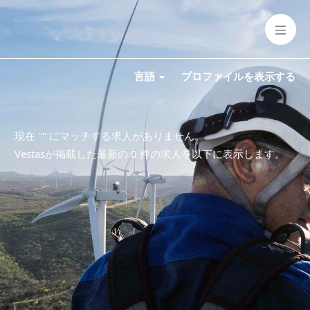
言語
プロファイルを表示する
現在 "
" にマッチする求人がありません。
Vestasが掲載した最新の 0 件の求人を以下に表示します。