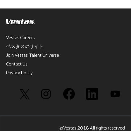
Vestas Careers
ベスタスのサイト
Join Vestas’ Talent Universe
Contact Us
Privacy Policy
新
新
新
新
新
し
し
し
し
し
い
い
い
い
い
タ
タ
タ
タ
タ
ブ
ブ
ブ
ブ
ブ
で
で
で
で
で
開
開
開
開
開
き
き
き
き
き
ま
ま
ま
ま
ま
す
す
す
す
す
©Vestas 2018 All rights reserved
。
。
。
。