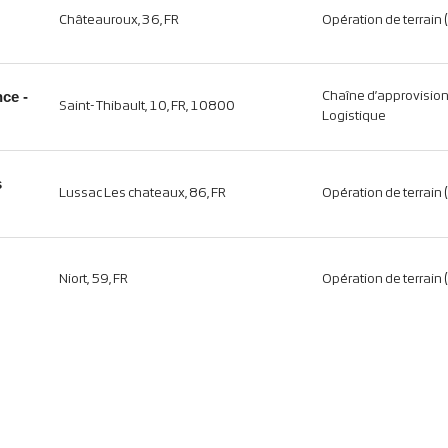
Châteauroux, 36, FR
Opération de terrain 
nce -
Chaîne d’approvisio
Saint-Thibault, 10, FR, 10800
Logistique
s
Lussac Les chateaux, 86, FR
Opération de terrain 
Niort, 59, FR
Opération de terrain 