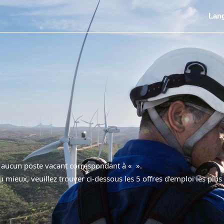
Lan
nt aucun poste vacant correspondant à «
».
u mieux, veuillez trouver ci-dessous les 5 offres d’emploi les plus