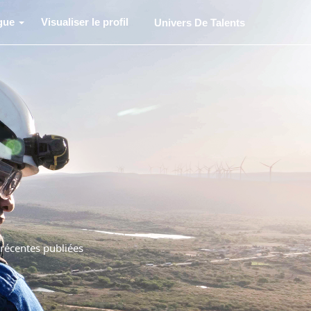
gue
Visualiser le profil
Univers De Talents
 récentes publiées