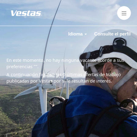
Idioma
Consulte el perfil
En este momento, no hay ninguna vacante acorde a sus
preferencias "
".
A continuación figuran las 0 últimas ofertas de trabajo
publicadas por Vestas por si le resultan de interés.