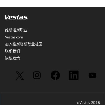
维斯塔斯职业
Vestas.com
加入维斯塔斯职业社区
联系我们
隐私政策
在
在
在
在
在
新
新
新
新
新
选
选
选
选
选
项
项
项
项
项
卡
卡
卡
卡
卡
中
中
中
中
中
打
打
打
打
打
开
开
开
开
开
。
。
。
。
。
©Vestas 2018