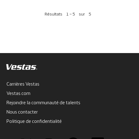
Résultats
1 – 5
sur
5
Carrières Vestas
Vestas.com
Rejoindre la communauté de talents
Nous contacter
Politique de confidentialité
S
S
S
S