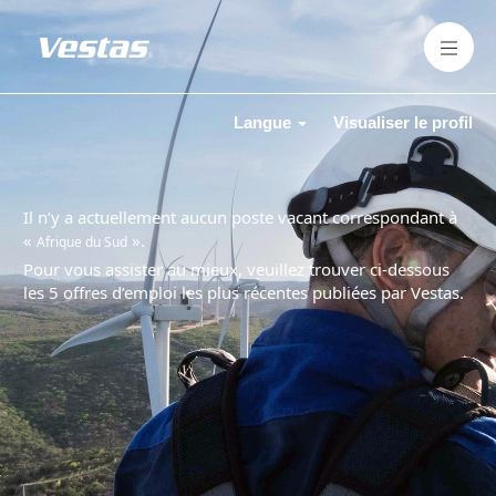
Langue
Visualiser le profil
Il n’y a actuellement aucun poste vacant correspondant à
«
».
Afrique du Sud
Pour vous assister au mieux, veuillez trouver ci-dessous
les 5 offres d’emploi les plus récentes publiées par Vestas.