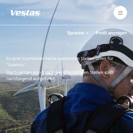
Sprache
Profil anzeigen
Es sind momentan keine passenden Stellen offen für
"
".
Südafrika
Die 5 letzten von Vestas veröffentlichten Stellen sind
nachfolgend aufgeführt.